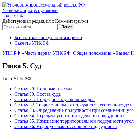
Уголовно-процессуальный
кодекс РФ
Действующая редакция с Комментариями
Бесплатная консультация юриста
Скачать УПК РФ
УПК РФ
»
Часть первая УПК РФ. Общие положения
»
Раздел I
Глава 5. Суд
Гл. 5 УПК РФ.
Статья 29. Полномочия суда
Статья 30. Состав суда
Статья 31. Подсудность уголовных дел
Статья 32. Территориальная подсудность уголовного дела
Статья 33. Определение подсудности при соединении уг
Статья 34. Передача уголовного дела по подсудности
Статья 35. Изменение территориальной подсудности угол
Статья 36. Недопустимость споров о подсудности