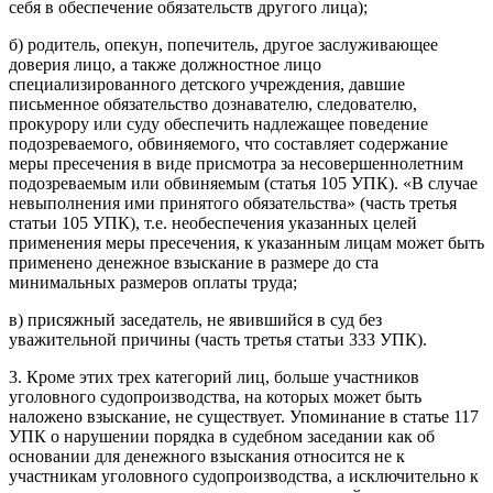
себя в обеспечение обязательств другого лица);
б) родитель, опекун, попечитель, другое заслуживающее
доверия лицо, а также должностное лицо
специализированного детского учреждения, давшие
письменное обязательство дознавателю, следователю,
прокурору или суду обеспечить надлежащее поведение
подозреваемого, обвиняемого, что составляет содержание
меры пресечения в виде присмотра за несовершеннолетним
подозреваемым или обвиняемым (статья 105 УПК). «В случае
невыполнения ими принятого обязательства» (часть третья
статьи 105 УПК), т.е. необеспечения указанных целей
применения меры пресечения, к указанным лицам может быть
применено денежное взыскание в размере до ста
минимальных размеров оплаты труда;
в) присяжный заседатель, не явившийся в суд без
уважительной причины (часть третья статьи 333 УПК).
3. Кроме этих трех категорий лиц, больше участников
уголовного судопроизводства, на которых может быть
наложено взыскание, не существует. Упоминание в статье 117
УПК о нарушении порядка в судебном заседании как об
основании для денежного взыскания относится не к
участникам уголовного судопроизводства, а исключительно к