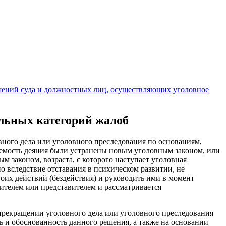
шений суда и должностных лиц, осуществляющих уголовное
льных категорий жалоб
овного дела или уголовного преследования по основаниям,
зуемость деяния были устранены новым уголовным законом, или
м законом, возраста, с которого наступает уголовная
но вследствие отставания в психическом развитии, не
воих действий (бездействия) и руководить ими в момент
ителем или представителем и рассматривается
 прекращении уголовного дела или уголовного преследования
ть и обоснованность данного решения, а также на основании