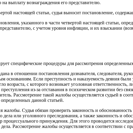
о на выплату вознаграждения его представителю.
твертой настоящей статьи, судья выносит постановление, содер
новления, указанного в части четвертой настоящей статьи, опр
представителю, с учетом уровня инфляции, и их взыскании (возм
ирует специфические процедуры для рассмотрения определенных
одана в отношении постановления дознавателя, следователя, ру
ным основаниям. Если преступность и наказуемость деяния были
гло возраста, с которого возникает уголовная ответственность, 
реступления из-за отставания в психическом развитии без связ
витель. Рассмотрение такой жалобы осуществляется судьей в соо
 определенных данной статьей.
 жалобы. Судья обязан проверить законность и обоснованность 
 дела или уголовного преследования, а также законность и обо
ер процессуального принуждения. Для этого проводится исследо
 дела. Рассмотрение жалобы осуществляется в соответствии с п