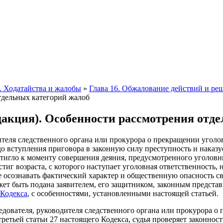
. Ходатайства и жалобы
»
Глава 16. Обжалование действий и ре
тдельных категорий жалоб
акция). Особенности рассмотрения отде
дителя следственного органа или прокурора о прекращении угол
 до вступления приговора в законную силу преступность и нака
остигло к моменту совершения деяния, предусмотренного уголовны
тиг возраста, с которого наступает уголовная ответственность, 
е осознавать фактический характер и общественную опасность с
ет быть подана заявителем, его защитником, законным представ
 Кодекса
, с особенностями, установленными настоящей статьей.
едователя, руководителя следственного органа или прокурора о
третьей статьи 27 настоящего Кодекса, судья проверяет законнос