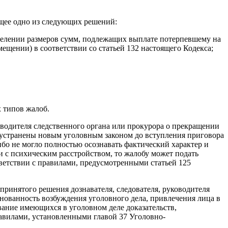
жащее одно из следующих решений:
еделении размеров сумм, подлежащих выплате потерпевшему на
ещении) в соответствии со статьей 132 настоящего Кодекса;
 типов жалоб.
ководителя следственного органа или прокурора о прекращении
 устранены новым уголовным законом до вступления приговора
либо не могло полностью осознавать фактический характер и
и с психическим расстройством, то жалобу может подать
тветствии с правилами, предусмотренными статьей 125
принятого решения дознавателя, следователя, руководителя
снованность возбуждения уголовного дела, привлечения лица в
вание имеющихся в уголовном деле доказательств,
равилами, установленными главой 37 Уголовно-