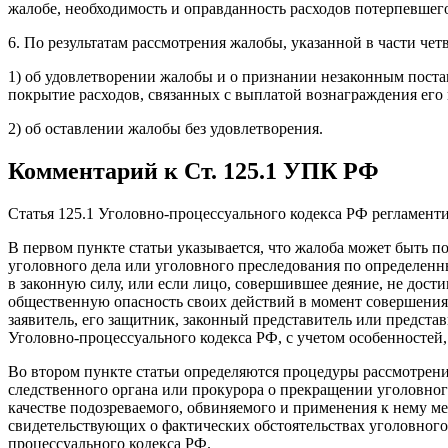
жалобе, необходимость и оправданность расходов потерпевшег
6. По результатам рассмотрения жалобы, указанной в части че
1) об удовлетворении жалобы и о признании незаконным поста
покрытие расходов, связанных с выплатой вознаграждения его 
2) об оставлении жалобы без удовлетворения.
Комментарий к Ст. 125.1 УПК РФ
Статья 125.1 Уголовно-процессуального кодекса РФ регламент
В первом пункте статьи указывается, что жалоба может быть п
уголовного дела или уголовного преследования по определен
в законную силу, или если лицо, совершившее деяние, не дости
общественную опасность своих действий в момент совершения п
заявитель, его защитник, законный представитель или предста
Уголовно-процессуального кодекса РФ, с учетом особенностей,
Во втором пункте статьи определяются процедуры рассмотрения
следственного органа или прокурора о прекращении уголовного
качестве подозреваемого, обвиняемого и применения к нему м
свидетельствующих о фактических обстоятельствах уголовного
процессуального кодекса РФ.