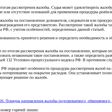
итогам рассмотрения жалобы. Судья может удовлетворить жалоб
ие или отсутствие оснований для применения процедуры реабили
 жалобы на постановление дознавателя, следователя или проку
награждения его представителю. Рассмотрение такой жалобы так
а РФ, с учетом особенностей, определенных данной статьей.
основанность принятого решения и определить необходимость и 
и по итогам рассмотрения жалобы на постановление, которым 
ризнать незаконным такое постановление, а также определить р
тьей 132 Уголовно-процессуального кодекса РФ. В противном слу
са РФ определяет особенности процедуры рассмотрения жалоб на 
 потерпевшему на покрытие расходов. Она устанавливает полно
твующее решение по жалобе.
126. Порядок направления жалобы подозреваемого, обвиняемого,
 номер горячей линии: