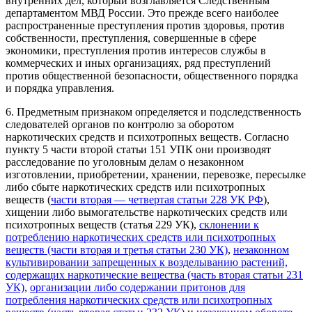
внутренних дел, который возглавляется Следственным
департаментом МВД России. Это прежде всего наиболее
распространенные преступления против здоровья, против
собственности, преступления, совершенные в сфере
экономики, преступления против интересов службы в
коммерческих и иных организациях, ряд преступлений
против общественной безопасности, общественного порядка
и порядка управления.
6. Предметным признаком определяется и подследственность
следователей органов по контролю за оборотом
наркотических средств и психотропных веществ. Согласно
пункту 5 части второй статьи 151 УПК они производят
расследование по уголовным делам о незаконном
изготовлении, приобретении, хранении, перевозке, пересылке
либо сбыте наркотических средств или психотропных
веществ (
части вторая — четвертая статьи 228 УК РФ
),
хищении либо вымогательстве наркотических средств или
психотропных веществ (статья 229 УК),
склонении к
потреблению наркотических средств или психотропных
веществ (части вторая и третья статьи 230 УК)
,
незаконном
культивировании запрещенных к возделыванию растений,
содержащих наркотические вещества (часть вторая статьи 231
УК)
,
организации либо содержании притонов для
потребления наркотических средств или психотропных