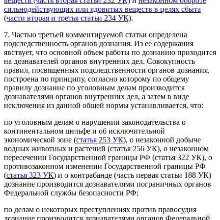
веществ (часть вторая статьи 232 УК)
и
незаконном обороте
сильнодействующих или ядовитых веществ в целях сбыта
(части вторая и третья статьи 234 УК)
.
7. Частью третьей комментируемой статьи определена
подследственность органов дознания. Из ее содержания
явствует, что основной объем работы по дознанию приходится
на дознавателей органов внутренних дел. Совокупность
правил, посвященных подследственности органов дознания,
построена по принципу, согласно которому по общему
правилу дознание по уголовным делам производится
дознавателями органов внутренних дел, а затем в виде
исключения из данной общей нормы устанавливается, что:
по уголовным делам о нарушении законодательства о
континентальном шельфе и об исключительной
экономической зоне (
статья 253 УК
), о незаконной добыче
водных животных и растений (статья 256 УК), о незаконном
пересечении Государственной границы РФ (статья 322 УК), о
противозаконном изменении Государственной границы РФ
(
статья 323 УК
) и о контрабанде (часть первая статьи 188 УК)
дознание производится дознавателями пограничных органов
Федеральной службы безопасности РФ;
по делам о некоторых преступлениях против правосудия
дознание производится дознавателями органов Федеральной