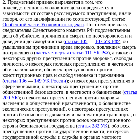
2. Предметный признак выражается в том, что
подследственность уголовного дела определяется в
зависимости от состава расследуемого преступления, иначе
говоря, от его квалификации по соответствующей статье
Особенной части Уголовного кодекса
. По этому признаку
следователям Следственного комитета РФ подследственны
дела об убийстве, причинении смерти по неосторожности и
доведении до самоубийства (
статьи 105
—
107 УК РФ
), об
умышленном причинении вреда здоровью, повлекшем смерть
потерпевшего (
часть четвертая статьи 111 УК РФ
), а также о
некоторых других преступлениях против здоровья, свободы
личности, о некоторых половых преступлениях, в частности
об изнасиловании, обо всех преступлениях против
конституционных прав и свобод человека и гражданина
(
статьи 136
—
149 УК России
); о некоторых преступлениях в
сфере экономики, о некоторых преступлениях против
общественной безопасности, в частности о бандитизме (
статья
209 УК
); о некоторых преступлениях против здоровья
населения и общественной нравственности, о большинстве
экологических преступлений, о некоторых преступлениях
против безопасности движения и эксплуатации транспорта, о
некоторых преступлениях против основ конституционного
строя и безопасности государства (
статья 282 УК
), обо всех
преступлениях против государственной власти, интересов
государственной службы и службы в органах местного