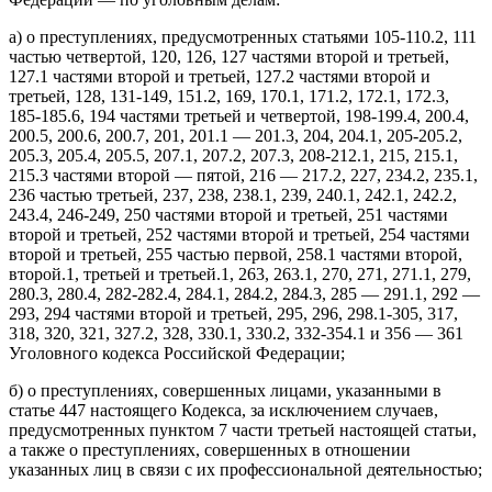
а) о преступлениях, предусмотренных статьями 105-110.2, 111
частью четвертой, 120, 126, 127 частями второй и третьей,
127.1 частями второй и третьей, 127.2 частями второй и
третьей, 128, 131-149, 151.2, 169, 170.1, 171.2, 172.1, 172.3,
185-185.6, 194 частями третьей и четвертой, 198-199.4, 200.4,
200.5, 200.6, 200.7, 201, 201.1 — 201.3, 204, 204.1, 205-205.2,
205.3, 205.4, 205.5, 207.1, 207.2, 207.3, 208-212.1, 215, 215.1,
215.3 частями второй — пятой, 216 — 217.2, 227, 234.2, 235.1,
236 частью третьей, 237, 238, 238.1, 239, 240.1, 242.1, 242.2,
243.4, 246-249, 250 частями второй и третьей, 251 частями
второй и третьей, 252 частями второй и третьей, 254 частями
второй и третьей, 255 частью первой, 258.1 частями второй,
второй.1, третьей и третьей.1, 263, 263.1, 270, 271, 271.1, 279,
280.3, 280.4, 282-282.4, 284.1, 284.2, 284.3, 285 — 291.1, 292 —
293, 294 частями второй и третьей, 295, 296, 298.1-305, 317,
318, 320, 321, 327.2, 328, 330.1, 330.2, 332-354.1 и 356 — 361
Уголовного кодекса Российской Федерации;
б) о преступлениях, совершенных лицами, указанными в
статье 447 настоящего Кодекса, за исключением случаев,
предусмотренных пунктом 7 части третьей настоящей статьи,
а также о преступлениях, совершенных в отношении
указанных лиц в связи с их профессиональной деятельностью;