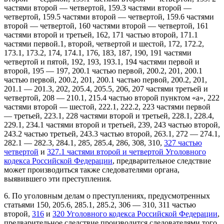
частями второй — четвертой, 159.3 частями второй —
четвертой, 159.5 частями второй — четвертой, 159.6 частями
второй — четвертой, 160 частями второй — четвертой, 161
частями второй и третьей, 162, 171 частью второй, 171.1
частями первой.1, второй, четвертой и шестой, 172, 172.2,
173.1, 173.2, 174, 174.1, 176, 183, 187, 190, 191 частями
четвертой и пятой, 192, 193, 193.1, 194 частями первой и
второй, 195 — 197, 200.1 частью первой, 200.2, 201, 200.1
частью первой, 200.2, 201, 200.1 частью первой, 200.2, 201,
201.1 — 201.3, 202, 205.4, 205.5, 206, 207 частями третьей и
четвертой, 208 — 210.1, 215.4 частью второй пунктом «а», 222
частями второй — шестой, 222.1, 222.2, 223 частями первой
— третьей, 223.1, 228 частями второй и третьей, 228.1, 228.4,
229.1, 234.1 частями второй и третьей, 239, 243 частью второй,
243.2 частью третьей, 243.3 частью второй, 263.1, 272 — 274.1,
282.1 — 282.3, 284.1, 285, 285.4, 286, 308, 310,
327 частью
четвертой
и
327.1 частями второй и четвертой Уголовного
кодекса Российской Федерации
, предварительное следствие
может производиться также следователями органа,
выявившего эти преступления.
6. По уголовным делам о преступлениях, предусмотренных
статьями 150, 205.6, 285.1, 285.2, 306 — 310, 311 частью
второй,
316
и
320 Уголовного кодекса Российской Федерации
,
предварительное следствие производится следователями того