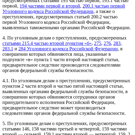
предусмотренных статьями 193 частью первой, 193.1 частью
первой,
194 частями первой и второй
,
200.1 частью первой
Уголовного кодекса Российской Федерации
, а также о
преступлениях, предусмотренных статьей 200.2 частью
первой Уголовного кодекса Российской Федерации,
выявленных таможенными органами Российской Федерации.
4. По уголовным делам о преступлениях, предусмотренных
статьями 215.4 частью второй пунктом «б»
,
275
,
276
,
283
,
283.1
и
284 Уголовного кодекса Российской Федерации
, в
совершении которых обвиняются лица, указанные в
подпункте «в» пункта 1 части второй настоящей статьи,
предварительное следствие производится следователями
органов федеральной службы безопасности.
4.1. По уголовным делам о преступлениях, предусмотренных
пунктом 2 части второй и частью пятой настоящей статьи,
выявленных органами федеральной службы безопасности, в
совершении которых обвиняются сотрудники органов
принудительного исполнения Российской Федерации,
предварительное следствие может производиться
следователями органов федеральной службы безопасности.
5. По уголовным делам о преступлениях, предусмотренных
статьями 146, 158 частями третьей и четвертой, 159 частями
второй — седьмой, 159.1 частями второй — четвертой, 159. 2