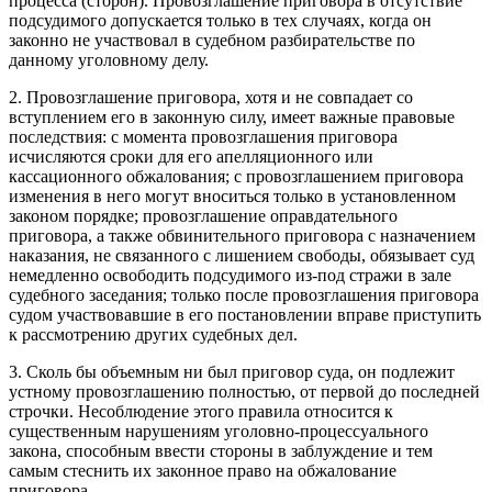
процесса (сторон). Провозглашение приговора в отсутствие
подсудимого допускается только в тех случаях, когда он
законно не участвовал в судебном разбирательстве по
данному уголовному делу.
2. Провозглашение приговора, хотя и не совпадает со
вступлением его в законную силу, имеет важные правовые
последствия: с момента провозглашения приговора
исчисляются сроки для его апелляционного или
кассационного обжалования; с провозглашением приговора
изменения в него могут вноситься только в установленном
законом порядке; провозглашение оправдательного
приговора, а также обвинительного приговора с назначением
наказания, не связанного с лишением свободы, обязывает суд
немедленно освободить подсудимого из-под стражи в зале
судебного заседания; только после провозглашения приговора
судом участвовавшие в его постановлении вправе приступить
к рассмотрению других судебных дел.
3. Сколь бы объемным ни был приговор суда, он подлежит
устному провозглашению полностью, от первой до последней
строчки. Несоблюдение этого правила относится к
существенным нарушениям уголовно-процессуального
закона, способным ввести стороны в заблуждение и тем
самым стеснить их законное право на обжалование
приговора.