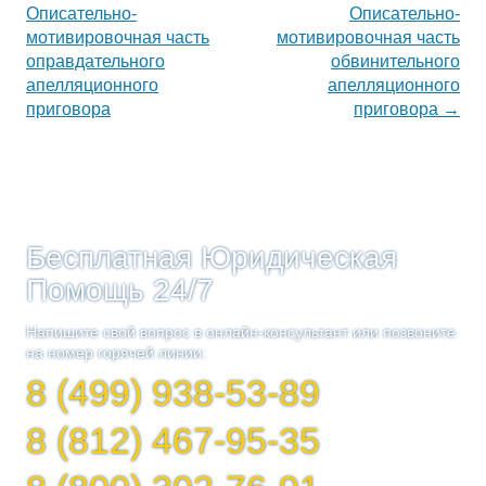
по
Описательно-
Описательно-
записям
мотивировочная часть
мотивировочная часть
оправдательного
обвинительного
апелляционного
апелляционного
приговора
приговора
→
Бесплатная Юридическая
Помощь 24/7
Напишите свой вопрос в онлайн-консультант или позвоните
на номер горячей линии:
8 (499) 938-53-89
8 (812) 467-95-35