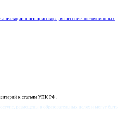
ие апелляционного приговора, вынесение апелляционных
ментарий к статьям УПК РФ.
оступе, размещены в образовательных целях и могут быть