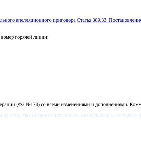
ельного апелляционного приговора
Статья 389.33. Постановлен
 номер горячей линии:
дерации (ФЗ №174) со всеми изменениями и дополнениями. Ком
ы из открытых интернет-источников, находящихся в свободном д