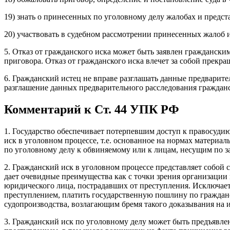
19) знать о принесенных по уголовному делу жалобах и предст
20) участвовать в судебном рассмотрении принесенных жалоб 
5. Отказ от гражданского иска может быть заявлен граждански
приговора. Отказ от гражданского иска влечет за собой прекра
6. Гражданский истец не вправе разглашать данные предварите
разглашение данных предварительного расследования гражданск
Комментарий к Ст. 44 УПК РФ
1. Государство обеспечивает потерпевшим доступ к правосуди
иск в уголовном процессе, т.е. основанное на нормах матери
по уголовному делу к обвиняемому или к лицам, несущим по з
2. Гражданский иск в уголовном процессе представляет собой с
дает очевидные преимущества как с точки зрения организации 
юридического лица, пострадавших от преступления. Исключае
преступлением, платить государственную пошлину по гражданс
судопроизводства, возлагающим бремя такого доказывания на и
3. Гражданский иск по уголовному делу может быть предъявл