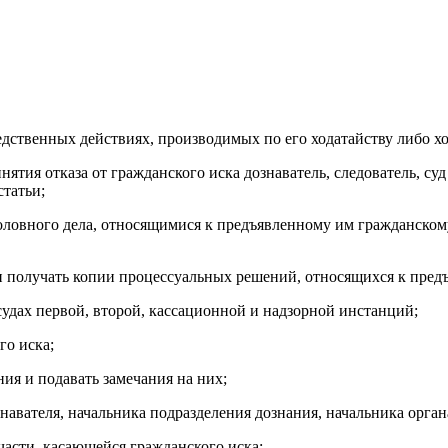
ледственных действиях, производимых по его ходатайству либо хо
нятия отказа от гражданского иска дознаватель, следователь, су
статьи;
оловного дела, относящимися к предъявленному им гражданскому
 и получать копии процессуальных решений, относящихся к пред
 судах первой, второй, кассационной и надзорной инстанций;
го иска;
ния и подавать замечания на них;
навателя, начальника подразделения дознания, начальника органа
части, касающейся гражданского иска;