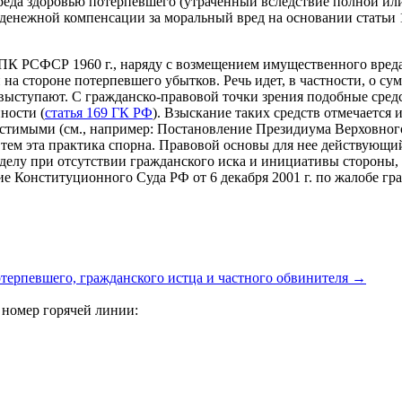
реда здоровью потерпевшего (утраченный вследствие полной ил
ия денежной компенсации за моральный вред на основании стать
УПК РСФСР 1960 г., наряду с возмещением имущественного вред
 на стороне потерпевшего убытков. Речь идет, в частности, о су
е выступают. С гражданско-правовой точки зрения подобные сре
ности (
статья 169 ГК РФ
). Взыскание таких средств отмечается
устимыми (см., например: Постановление Президиума Верховного 
у тем эта практика спорна. Правовой основы для нее действующи
елу при отсутствии гражданского иска и инициативы стороны, т
е Конституционного Суда РФ от 6 декабря 2001 г. по жалобе гра
отерпевшего, гражданского истца и частного обвинителя
→
 номер горячей линии: