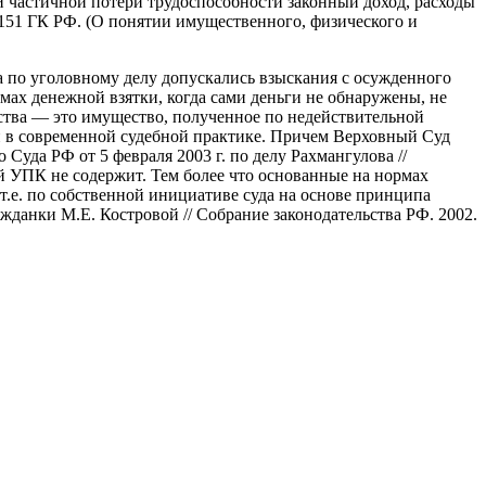
и частичной потери трудоспособности законный доход, расходы
и 151 ГК РФ. (О понятии имущественного, физического и
а по уголовному делу допускались взыскания с осужденного
ммах денежной взятки, когда сами деньги не обнаружены, не
дства — это имущество, полученное по недействительной
 и в современной судебной практике. Причем Верховный Суд
Суда РФ от 5 февраля 2003 г. по делу Рахмангулова //
й УПК не содержит. Тем более что основанные на нормах
.е. по собственной инициативе суда на основе принципа
жданки М.Е. Костровой // Собрание законодательства РФ. 2002.