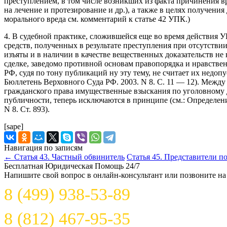
преступлением, в том числе возникших из факта причинения в
на лечение и протезирование и др.), а также в целях получен
морального вреда см. комментарий к статье 42 УПК.)
4. В судебной практике, сложившейся еще во время действия 
средств, полученных в результате преступления при отсутствии
изъяты и в наличии в качестве вещественных доказательств н
сделке, заведомо противной основам правопорядка и нравствен
РФ, судя по тону публикаций ну эту тему, не считает их недоп
Бюллетень Верховного Суда РФ. 2003. N 8. С. 11 — 12). Межд
гражданского права имущественные взыскания по уголовному д
публичности, теперь исключаются в принципе (см.: Определени
N 8. Ст. 893).
[sape]
Навигация по записям
←
Статья 43. Частный обвинитель
Статья 45. Представители п
Бесплатная Юридическая Помощь 24/7
Напишите свой вопрос в онлайн-консультант или позвоните на
8 (499) 938-53-89
8 (812) 467-95-35