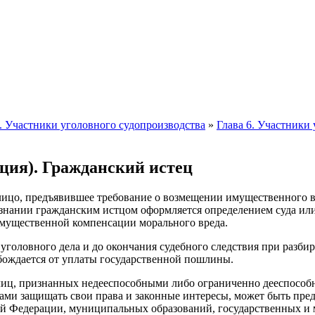
I. Участники уголовного судопроизводства
»
Глава 6. Участники
ция). Гражданский истец
лицо, предъявившее требование о возмещении имущественного в
нании гражданским истцом оформляется определением суда или п
имущественной компенсации морального вреда.
уголовного дела и до окончания судебного следствия при разбир
бождается от уплаты государственной пошлины.
 лиц, признанных недееспособными либо ограниченно дееспосо
сами защищать свои права и законные интересы, может быть пре
кой Федерации, муниципальных образований, государственных 