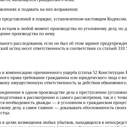
авлениях и подавать на них возражения;
и представлений в порядке, установленном настоящим Кодексом.
м истцом в любой момент производства по уголовному делу, но 
щение производства по нему.
льного расследования, если он был об этом заранее предупрежд
ий истец несет ответственность в соответствии со статьей 310
ю и компенсацию причиненного ущерба (статья 52 Конституции 
ального права требование гражданина или юридического лица о 
акону имущественную ответственность за действия обвиняемого
оединение в одном производстве дела о преступлении (уголовног
подготовки к рассмотрению и самого рассмотрения, так и с точ
тся необходимость дважды — в уголовном и гражданском процес
кому делу, а самое главное — доказывать обоснованность свои
стца.
ен в целях возмещения любых убытков, находящихся в непосред