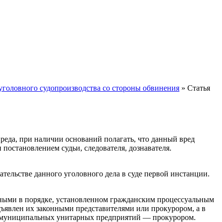
 уголовного судопроизводства со стороны обвинения
»
Статья
реда, при наличии оснований полагать, что данный вред
остановлением судьи, следователя, дознавателя.
ательстве данного уголовного дела в суде первой инстанции.
бными в порядке, установленном гражданским процессуальным
дъявлен их законными представителями или прокурором, а в
и муниципальных унитарных предприятий — прокурором.