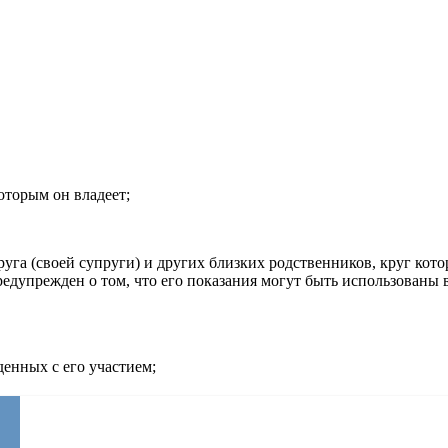
которым он владеет;
упруга (своей супруги) и других близких родственников, круг ко
едупрежден о том, что его показания могут быть использованы в 
денных с его участием;