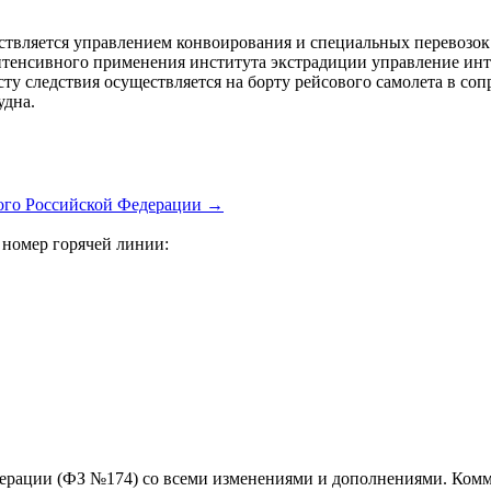
ествляется управлением конвоирования и специальных перевозо
нтенсивного применения института экстрадиции управление инт
сту следствия осуществляется на борту рейсового самолета в с
удна.
ного Российской Федерации
→
 номер горячей линии:
дерации (ФЗ №174) со всеми изменениями и дополнениями. Ком