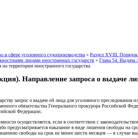
о в сфере уголовного судопроизводства
»
Раздел XVIII. Порядок
жностными лицами иностранных государств
»
Глава 54. Выдача
я на территории иностранного государства
ция). Направление запроса о выдаче ли
арству запрос о выдаче ей лица для уголовного преследования 
менного обязательства Генерального прокурора Российской Фед
ссийской Федерации.
мности осуществляется, если в соответствии с законодательством
ибо предусматривается наказание в виде лишения свободы на сро
лишению свободы на срок не менее шести месяцев — в случае вы