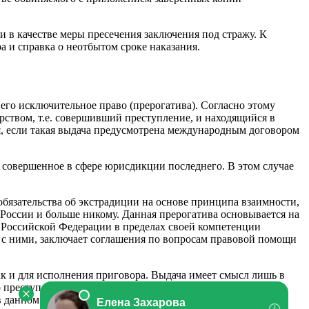
и в качестве меры пресечения заключения под стражу. К
 и справка о неотбытом сроке наказания.
его исключительное право (прерогатива). Согласно этому
твом, т.е. совершивший преступление, и находящийся в
я, если такая выдача предусмотрена международным договором
, совершенное в сфере юрисдикции последнего. В этом случае
 обязательства об экстрадиции на основе принципа взаимности,
 России и больше никому. Данная прерогатива основывается на
а Российской Федерации в пределах своей компетенции
 с ними, заключает соглашения по вопросам правовой помощи
ак и для исполнения приговора. Выдача имеет смысл лишь в
о преступление может быть назначено или уже назначено
в данном вопросе, не заслуживают включения достаточно