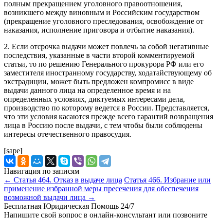
полным прекращением уголовного правоотношения,
возникшего между виновным и Российским государством
(прекращение уголовного преследования, освобождение от
наказания, исполнение приговора и отбытие наказания).
2. Если отсрочка выдачи может повлечь за собой негативные
последствия, указанные в части второй комментируемой
статьи, то по решению Генерального прокурора РФ или его
заместителя иностранному государству, ходатайствующему об
экстрадиции, может быть предложен компромисс в виде
выдачи данного лица на определенное время и на
определенных условиях, диктуемых интересами дела,
производство по которому ведется в России. Представляется,
что эти условия касаются прежде всего гарантий возвращения
лица в Россию после выдачи, с тем чтобы были соблюдены
интересы отечественного правосудия.
[sape]
Навигация по записям
←
Статья 464. Отказ в выдаче лица
Статья 466. Избрание или
применение избранной меры пресечения для обеспечения
возможной выдачи лица
→
Бесплатная Юридическая Помощь 24/7
Напишите свой вопрос в онлайн-консультант или позвоните