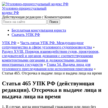
Уголовно-процессуальный
кодекс РФ
Действующая редакция с Комментариями
Бесплатная консультация юриста
Скачать УПК РФ
УПК РФ
»
Часть пятая УПК РФ. Международное
сотрудничество в сфере уголовного судопроизводства
»
Раздел XVIII. Порядок взаимодействия судов, прокуроров,
следователей и органов дознания с соответствующими
компетентными органами и должностными лицами
иностранных государств
»
Глава 54. Выдача лица для
уголовного преследования или исполнения приговора
»
Статья 465. Отсрочка в выдаче лица и выдача лица на время
Статья 465 УПК РФ (действующая
редакция). Отсрочка в выдаче лица и
выдача лица на время
1. В случае, когда иностранный гражданин или лицо без