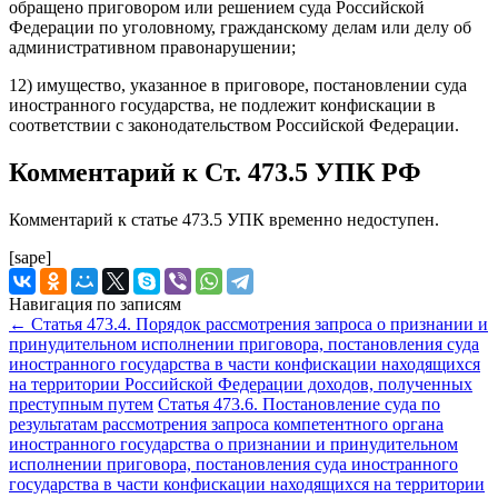
обращено приговором или решением суда Российской
Федерации по уголовному, гражданскому делам или делу об
административном правонарушении;
12) имущество, указанное в приговоре, постановлении суда
иностранного государства, не подлежит конфискации в
соответствии с законодательством Российской Федерации.
Комментарий к Ст. 473.5 УПК РФ
Комментарий к статье 473.5 УПК временно недоступен.
[sape]
Навигация по записям
←
Статья 473.4. Порядок рассмотрения запроса о признании и
принудительном исполнении приговора, постановления суда
иностранного государства в части конфискации находящихся
на территории Российской Федерации доходов, полученных
преступным путем
Статья 473.6. Постановление суда по
результатам рассмотрения запроса компетентного органа
иностранного государства о признании и принудительном
исполнении приговора, постановления суда иностранного
государства в части конфискации находящихся на территории