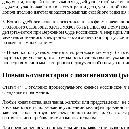
документа, который подписывается судьей усиленной квалифиц
судьями, участвовавшими в рассмотрении дела, усиленной кв
дополнительно изготавливается экземпляр судебного решения 
5. Копия судебного решения, изготовленная в форме электрон
уголовного судопроизводства может быть направлена ему по
департаментом при Верховном Суде Российской Федерации, ли
межведомственного электронного взаимодействия при условии,
назначенным наказанием.
6. Повестка или уведомление в электронном виде могут быть 
портала, при условии, что возможность использования указан
посредством системы электронного документооборота участни
Новый комментарий с пояснениями (ра
Статья 474.1 Уголовно-процессуального кодекса Российской Ф
следующие положения:
Любые ходатайства, заявления, жалобы или представления, не 
возможность и использование усиленной квалифицированной э
заверены соответствующей электронной подписью. Если элек
соответствии с требованиями законодательства.
Для представления указанных ходатайств, заявлений, жалоб, 