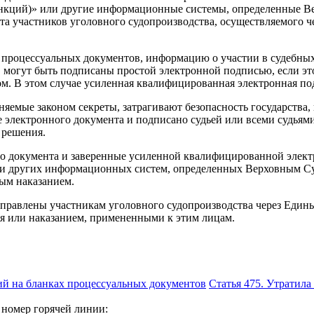
нкций)» или другие информационные системы, определенные В
та участников уголовного судопроизводства, осуществляемого 
и процессуальных документов, информацию о участии в судебных 
могут быть подписаны простой электронной подписью, если это
 В этом случае усиленная квалифицированная электронная подп
няемые законом секреты, затрагивают безопасность государства
 электронного документа и подписано судьей или всеми судьями
 решения.
го документа и заверенные усиленной квалифицированной элект
ли других информационных систем, определенных Верховным Су
ым наказанием.
правлены участникам уголовного судопроизводства через Едины
ия или наказанием, примененными к этим лицам.
ий на бланках процессуальных документов
Статья 475. Утратила
 номер горячей линии: