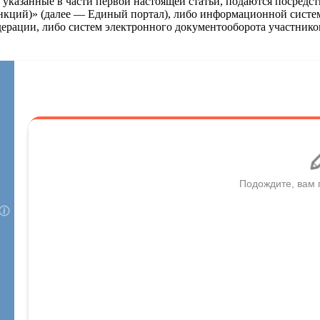
ы, указанные в части первой настоящей статьи, подаются посре
нкций)» (далее — Единый портал), либо информационной сист
рации, либо систем электронного документооборота участников