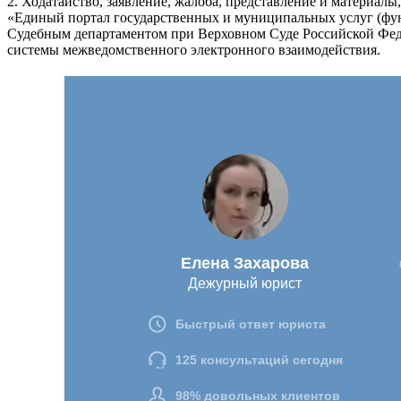
2. Ходатайство, заявление, жалоба, представление и материал
«Единый портал государственных и муниципальных услуг (фу
Судебным департаментом при Верховном Суде Российской Феде
системы межведомственного электронного взаимодействия.