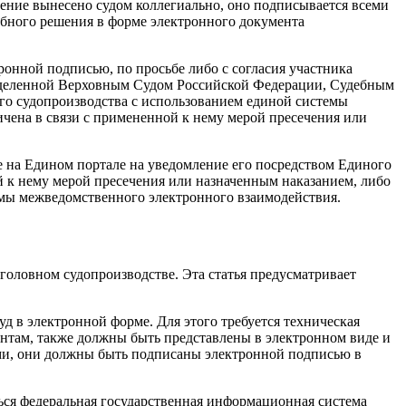
ение вынесено судом коллегиально, оно подписывается всеми
бного решения в форме электронного документа
ронной подписью, по просьбе либо с согласия участника
ределенной Верховным Судом Российской Федерации, Судебным
го судопроизводства с использованием единой системы
чена в связи с примененной к нему мерой пресечения или
е на Едином портале на уведомление его посредством Единого
й к нему мерой пресечения или назначенным наказанием, либо
емы межведомственного электронного взаимодействия.
головном судопроизводстве. Эта статья предусматривает
д в электронной форме. Для этого требуется техническая
там, также должны быть представлены в электронном виде и
ми, они должны быть подписаны электронной подписью в
ться федеральная государственная информационная система