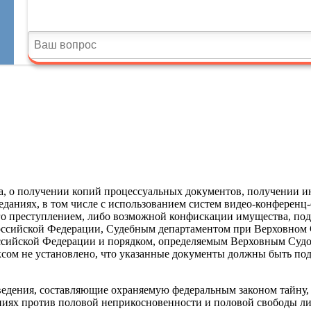
а, о получении копий процессуальных документов, получении ин
еданиях, в том числе с использованием систем видео-конференц-
о преступлением, либо возможной конфискации имущества, под
сийской Федерации, Судебным департаментом при Верховном С
оссийской Федерации и порядком, определяемым Верховным Суд
ксом не установлено, что указанные документы должны быть п
ведения, составляющие охраняемую федеральным законом тайну, 
ниях против половой неприкосновенности и половой свободы ли