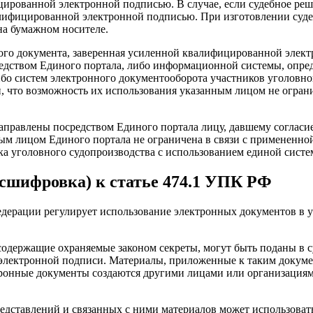
ированной электронной подписью. В случае, если судебное реш
алифицированной электронной подписью. При изготовлении суде
на бумажном носителе.
ного документа, заверенная усиленной квалифицированной элект
средством Единого портала, либо информационной системы, оп
бо систем электронного документооборота участников уголовно
 что возможность их использования указанным лицом не ограни
направлены посредством Единого портала лицу, давшему согласи
ным лицом Единого портала не ограничена в связи с примененно
ка уголовного судопроизводства с использованием единой сист
сшифровка) к статье 474.1 УПК РФ
едерации регулирует использование электронных документов в у
содержащие охраняемые законом секреты, могут быть поданы в су
лектронной подписи. Материалы, приложенные к таким докумен
тронные документы создаются другими лицами или организация
представлений и связанных с ними материалов может использова