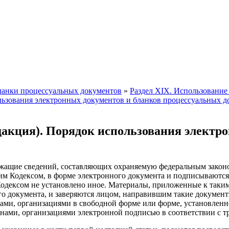
ланки процессуальных документов
»
Раздел XIX. Использование
ользования электронных документов и бланков процессуальных 
акция). Порядок использования электро
держащие сведений, составляющих охраняемую федеральным закон
щим Кодексом, в форме электронного документа и подписываютс
дексом не установлено иное. Материалы, приложенные к таким 
ого документа, и заверяются лицом, направившим такие докуме
ми, организациями в свободной форме или форме, установленно
ами, организациями электронной подписью в соответствии с т