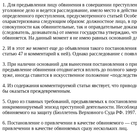
1. Для предъявления лицу обвинения в совершении преступлени
уголовное дело и ведется расследование, имело место в действ
определенного преступления, предусмотренного статьей Особе
охарактеризована следующим образом: должностное лицо, в про
совокупности как обвинительные, так и оправдательные доказа
(следователь, дознаватель) от имени государства утверждаю, чт
обвиняется. На данный момент я не имею равных оснований д
2. И в этот же момент еще до объявления такого постановления
статью 47 и комментарий к ней). Однако расследование с появ
3. При наличии оснований для вынесения постановления о при
предъявление обвинения отодвигается вплоть до полного завер
хуже, иногда ставится в искусственное положение «подследст
4. Из содержания комментируемой статьи явствует, что приводи
бы оказаться преждевременным.
5. Одно из главных требований, предъявляемых к постановлен
инкриминируемый эпизод преступной деятельности. Несоблюде
обвиняемого на защиту (Бюллетень Верховного Суда РФ. 1997. N
6. Постановление о привлечении в качестве обвиняемого — с
привлечении в качестве обвиняемых сразу нескольких лиц.