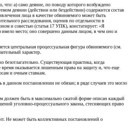
 что: а) само деяние, по поводу которого возбуждено
дуемом деянии (действии или бездействии) содержится состав
влечения лица в качестве обвиняемого может быть
ительного расследования, оценив по отдельности в
ном и совестью (статья 17 УПК), констатирует: «Я
.) имело место; оно совершено данным лицом, в чем оно и
яется центральная процессуальная фигура обвиняемого (см.
зательный характер.
о безотлагательно. Существующая практика, когда
 время оказывается лишенным права на защиту и, что еще
осам и очным ставкам.
ь в данном постановлении не обязан; в ряде случаев это могло
нем должен быть в максимально сжатой форме описан каждый
шений уголовно-процессуального закона, стесняющих право
нт. Не может быть коллективных постановлений о