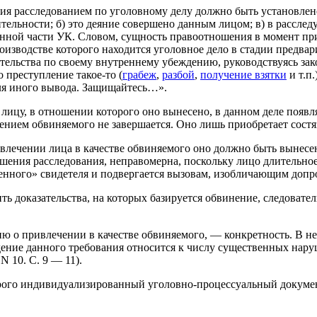
я расследованием по уголовному делу должно быть установлено,
ительности; б) это деяние совершено данным лицом; в) в рассле
нной части УК. Словом, сущность правоотношения в момент при
изводстве которого находится уголовное дело в стадии предвар
тельства по своему внутреннему убеждению, руководствуясь зако
о преступление такое-то (
грабеж
,
разбой
,
получение взятки
и т.п
ля иного вывода. Защищайтесь…».
 лицу, в отношении которого оно вынесено, в данном деле появл
лением обвиняемого не завершается. Оно лишь приобретает состя
влечении лица в качестве обвиняемого оно должно быть вынесен
шения расследования, неправомерна, поскольку лицо длительное
венного» свидетеля и подвергается вызовам, изобличающим допр
ть доказательства, на которых базируется обвинение, следовател
ию о привлечении в качестве обвиняемого, — конкретность. В 
ние данного требования относится к числу существенных нару
 10. С. 9 — 11).
трого индивидуализированный уголовно-процессуальный докуме