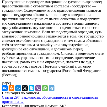
Преступление порождает материальное (уголовно-правовое)
правоотношение с субъектным составом «государство —
гражданин». Содержанием этого правоотношения являются
право государства объявить виновному в совершении
преступления порицание от имени общества и подвергнуть
его справедливому наказанию и соответствующая данному
праву обязанность осужденного — подчиниться и понести
заслуженное наказание. Если же подсудимый оправдан, суть
главного правоотношения заключается в том, что государство
снимает все обвинения с гражданина и тем самым объявляет
себя ответственным за ошибку или злоупотребление,
допущенное его служащими, и должником перед
реабилитированным гражданином. Словом, в конечном счете
субъектом, управомоченным на осуждение, применение
наказания, равно как и на оправдание, является не суд, а
государство как таковое. Поэтому судебный приговор
постановляется именем государства (Российской Федерации
(России)).
[sape]
Навигация по записям
Статья 297. Законность, обоснованность и справедливость
приговора
→
Бесплатная Юридическая Помощь 24/7