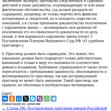
заключение эксперта, протоколы следственных и судебных
действий и иные документы, подтверждающие те или иные
фактические обстоятельства, суд должен раскрыть их
содержание, например, не только перечислить фамилии
потерпевших и свидетелей, но и изложить существо их
показаний, а в случае признания доказательства полученным
с нарушением закона — мотивировать свое решение об
исключении его из совокупности доказательств по делу,
указав, в чем выражалось нарушение закона (пункт 3
Постановления Пленума Верховного Суда РФ «О судебном
приговоре»).
6. Приговор должен быть справедлив. Это значит, что
наказанию должен быть подвергнут только действительно
виновный и только в меру его виновности (соответствие
деяния и воздаяния). Требование справедливости также тесно
переплетается с требованиями законности, обоснованности и
мотивированности приговора, так как несправедливый
приговор не может быть законным. Такой приговор, как
правило, не обоснован и неубедительно мотивирован.
[sape]
Навигация по записям
←
Статья 296. Постановление приговора именем Российской