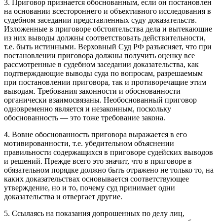
3. Приговор признается обоснованным, если он постановлен
на основании всестороннего и объективного исследования в
судебном заседании представленных суду доказательств.
Изложенные в приговоре обстоятельства дела и вытекающие
из них выводы должны соответствовать действительности,
т.е. быть истинными. Верховный Суд РФ разъясняет, что при
постановлении приговора должны получить оценку все
рассмотренные в судебном заседании доказательства, как
подтверждающие выводы суда по вопросам, разрешаемым
при постановлении приговора, так и противоречащие этим
выводам. Требования законности и обоснованности
органически взаимосвязаны. Необоснованный приговор
одновременно является и незаконным, поскольку
обоснованность — это тоже требование закона.
4. Вовне обоснованность приговора выражается в его
мотивированности, т.е. убедительном объяснении
правильности содержащихся в приговоре судейских выводов
и решений. Прежде всего это значит, что в приговоре в
обязательном порядке должно быть отражено не только то, на
каких доказательствах основывается соответствующее
утверждение, но и то, почему суд принимает одни
доказательства и отвергает другие.
5. Ссылаясь на показания допрошенных по делу лиц,