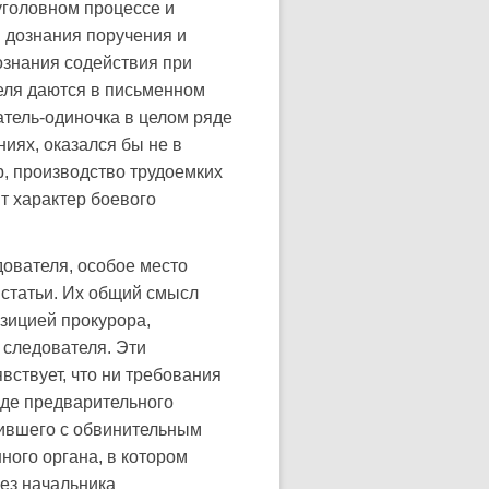
уголовном процессе и
 дознания поручения и
ознания содействия при
еля даются в письменном
атель-одиночка в целом ряде
иях, оказался бы не в
р, производство трудоемких
т характер боевого
ователя, особое место
й статьи. Их общий смысл
озицией прокурора,
 следователя. Эти
вствует, что ни требования
оде предварительного
пившего с обвинительным
ного органа, в котором
рез начальника