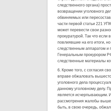
следственного органа) прос
возвращении уголовного дел
обвиняемых или пересоставл
части первой статьи 221 УПК
может перевести свои разно
прокуратурой. Так что если
повлиявшие на его итоги, н
следственным аппаратом и п
Генеральным прокурором РФ,
следственные материалы ко
6. Кроме того, с согласия 
вправе обжаловать вышест
уголовного дела процессуа
данному уголовному делу. П
является исчерпывающим. И
рассмотрения жалобы вышест
быть, в свою очередь, обжа