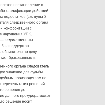
рорское постановление о
ибо квалификации действий
 недостатков (см. пункт 2
дителя следственного органа
ой конфронтации с
ые нарушения УПК,
я — ведомственным
е был поддержан
 обвинителя по делу,
итает бракованными.
твенного органа следователь
ее значение для судьбы
удебным производством по
и перечень таких решений
го решения до
ие данного прокурора может
Его решение носит