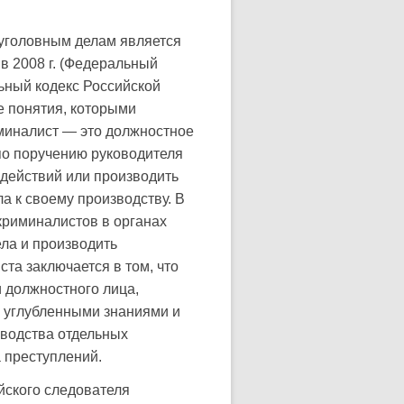
 уголовным делам является
в 2008 г. (Федеральный
льный кодекс Российской
ые понятия, которыми
иминалист — это должностное
по поручению руководителя
 действий или производить
а к своему производству. В
криминалистов в органах
ла и производить
та заключается в том, что
и должностного лица,
 углубленными знаниями и
зводства отдельных
 преступлений.
йского следователя