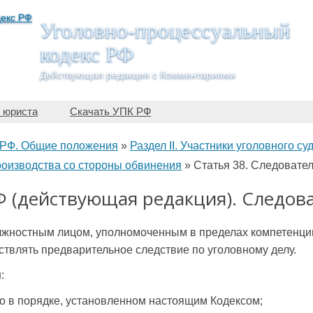
Уголовно-процессуальный
кодекс РФ
Действующая редакция с Комментариями
 юриста
Скачать УПК РФ
 РФ. Общие положения
»
Раздел II. Участники уголовного с
роизводства со стороны обвинения
»
Статья 38. Следовате
Ф (действующая редакция). Следов
олжностным лицом, уполномоченным в пределах компетенци
твлять предварительное следствие по уголовному делу.
:
ло в порядке, установленном настоящим Кодексом;