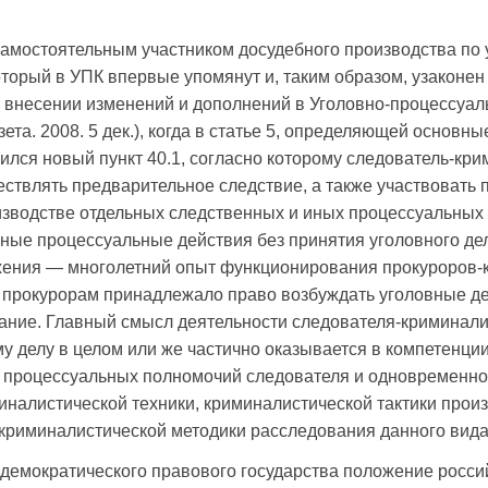
самостоятельным участником досудебного производства по
торый в УПК впервые упомянут и, таким образом, узаконен 
 «О внесении изменений и дополнений в Уголовно-процессуа
зета. 2008. 5 дек.), когда в статье 5, определяющей основн
вился новый пункт 40.1, согласно которому следователь-кр
ствлять предварительное следствие, а также участвовать 
изводстве отдельных следственных и иных процессуальных
ные процессуальные действия без принятия уголовного дел
жения — многолетний опыт функционирования прокуроров-
а прокурорам принадлежало право возбуждать уголовные де
ние. Главный смысл деятельности следователя-криминалис
у делу в целом или же частично оказывается в компетенци
 процессуальных полномочий следователя и одновременно
миналистической техники, криминалистической тактики прои
криминалистической методики расследования данного вида
а демократического правового государства положение росси