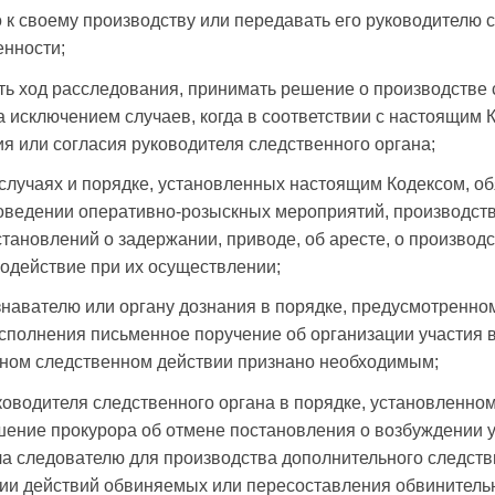
о к своему производству или передавать его руководителю 
енности;
ть ход расследования, принимать решение о производстве
а исключением случаев, когда в соответствии с настоящим 
я или согласия руководителя следственного органа;
в случаях и порядке, установленных настоящим Кодексом, о
оведении оперативно-розыскных мероприятий, производст
становлений о задержании, приводе, об аресте, о произво
содействие при их осуществлении;
ознавателю или органу дознания в порядке, предусмотренно
исполнения письменное поручение об организации участия 
анном следственном действии признано необходимым;
ководителя следственного органа в порядке, установленном
шение прокурора об отмене постановления о возбуждении у
а следователю для производства дополнительного следств
ии действий обвиняемых или пересоставления обвинительн