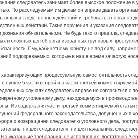
ознания следователь занимает более высокое положение в 
тью. По расследуемым им делам он вправе давать органам
зыскных и следственных действий и требовать от органов д
дственных действий. Такие поручения и указания следоват
в дознания обязательными. Не будь такого правила, следов
ных и сложных дел об организованных групповых преступлен
язанности. Ему, кабинетному юристу, не под силу, наприме
аний подозреваемых, которые в наше время зачастую нося
, характеризующих процессуальную самостоятельность след
 в пункте 5 части второй и в части третьей комментируемо
ределенных случаях следователь вправе не согласиться с п
нкретному уголовному делу, находящемуся в производстве
ны. Из содержания части третьей комментируемой статьи я
арушений федерального законодательства, допущенных в х
урора о возвращении следователю уголовного дела, посту
зательны ни для следователя, ни для начальника следствен
 На указанные требования, не исполняя их, достаточно (че