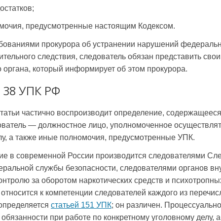
остатков;
омочия, предусмотренные настоящим Кодексом.
ребованиями прокурора об устранении нарушений федеральн
тельного следствия, следователь обязан представить сво
 органа, который информирует об этом прокурора.
 38 УПК РФ
статьи частично воспроизводит определение, содержащеес
дователь — должностное лицо, уполномоченное осуществля
лу, а также иные полномочия, предусмотренные УПК.
ие в современной России производится следователями Сле
ральной службы безопасности, следователями органов вну
онтролю за оборотом наркотических средств и психотропны
 относится к компетенции следователей каждого из перечи
 определяется
статьей 151 УПК
; он различен. Процессуальн
 и обязанности при работе по конкретному уголовному делу, 