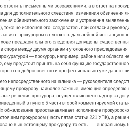
то ответить письменными возражениями, а в ответ на проку
а для дополнительного следствия, изменения обвинения л
ения обвинительного заключения и устранения выявленных
), тоже не исполняя его, следователь при согласии руково
гласия с прокурором в плоскость дальнейшей инстанционн
 в ходе предварительного следствия допущены существенн
о в споре между двумя органами уголовного преследовани
рокуратурой — прокурор, например, района или области н
 ему предстоит принять на себя функцию государственного
торого он добросовестно и профессионально уже давно сч
своего непосредственного начальника — руководителя следс
оящему прокурору наиболее важные, имеющие определяющ
льные решения прокурора, осуществляющего надзор за дос
риведенный в пункте 5 части второй комментируемой стать
х обжалование приостанавливает исполнение прокурорско
оящим прокурором (часть пятая статьи 221 УПК), а решен
ловано вышестоящему прокурору, то есть — Генеральному. 