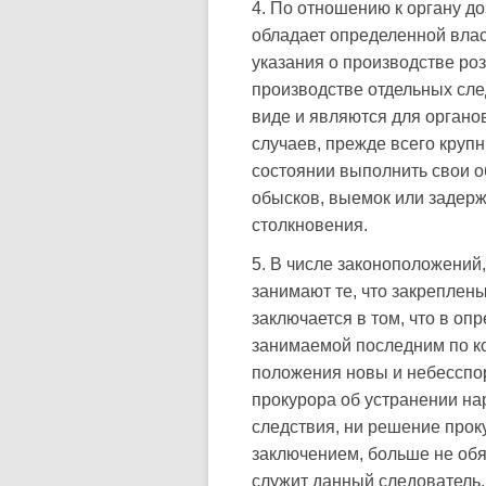
4. По отношению к органу д
обладает определенной влас
указания о производстве ро
производстве отдельных сле
виде и являются для органо
случаев, прежде всего круп
состоянии выполнить свои об
обысков, выемок или задерж
столкновения.
5. В числе законоположений
занимают те, что закреплены
заключается в том, что в оп
занимаемой последним по ко
положения новы и небесспор
прокурора об устранении н
следствия, ни решение прок
заключением, больше не обя
служит данный следователь.