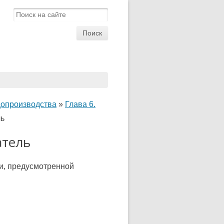
удопроизводства
»
Глава 6.
ль
атель
и, предусмотренной