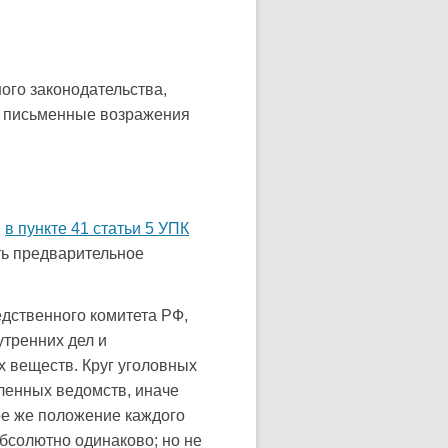
ого законодательства,
и письменные возражения
я
в пункте 41 статьи 5 УПК
ть предварительное
дственного комитета РФ,
тренних дел и
х веществ. Круг уголовных
сленных ведомств, иначе
ое же положение каждого
абсолютно одинаково; но не